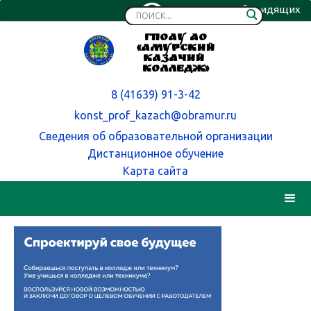
Версия для слабовидящих
ГПОАУ АО
«Амурский
казачий
колледж»
8 (41639) 91-3-42
konst_prof_kazach@obramur.ru
Сведения об образовательной организации
Дистанционное обучение
Карта сайта