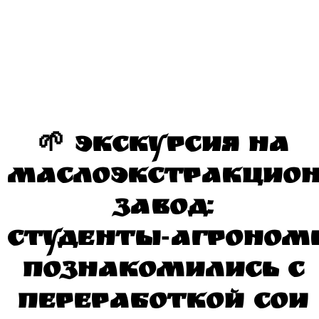
🌱 Экскурсия на
маслоэкстракцио
завод:
студенты‑агроном
познакомились с
переработкой сои