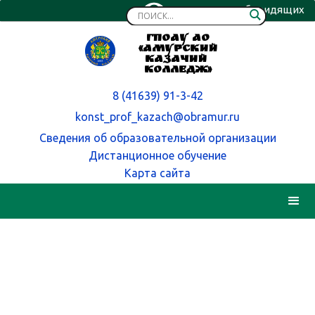
Версия для слабовидящих
ГПОАУ АО
«Амурский
казачий
колледж»
8 (41639) 91-3-42
konst_prof_kazach@obramur.ru
Сведения об образовательной организации
Дистанционное обучение
Карта сайта