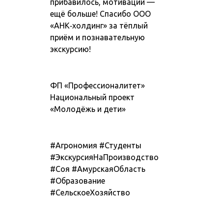
прибавилось, мотивации —
ещё больше! Спасибо ООО
«АНК‑холдинг» за тёплый
приём и познавательную
экскурсию!
ФП «Профессионалитет»
Национальный проект
«Молодёжь и дети»
#Агрономия #Студенты
#ЭкскурсияНаПроизводство
#Соя #АмурскаяОбласть
#Образование
#СельскоеХозяйство