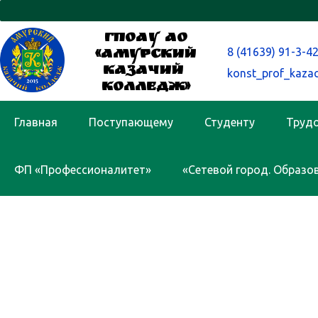
ГПОАУ АО
8 (41639) 91-3-4
«Амурский
казачий
konst_prof_kaza
колледж»
Главная
Поступающему
Студенту
Труд
ФП «Профессионалитет»
«Сетевой город. Образо