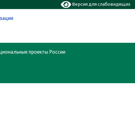
Версия для слабовидящих
изации
циональные проекты России