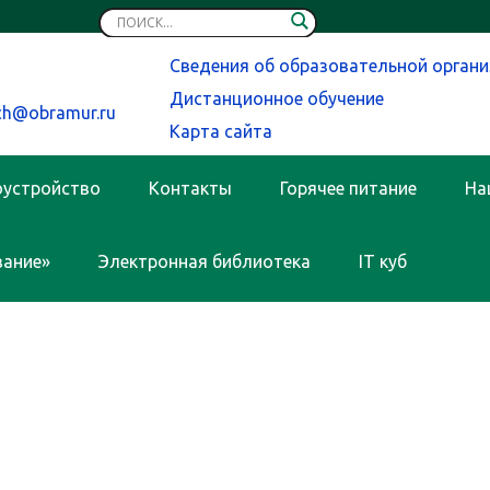
Сведения об образовательной орган
2
Дистанционное обучение
ch@obramur.ru
Карта сайта
оустройство
Контакты
Горячее питание
На
вание»
Электронная библиотека
IT куб