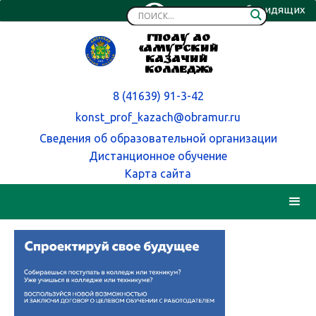
Версия для слабовидящих
ГПОАУ АО
«Амурский
казачий
колледж»
8 (41639) 91-3-42
konst_prof_kazach@obramur.ru
Сведения об образовательной организации
Дистанционное обучение
Карта сайта