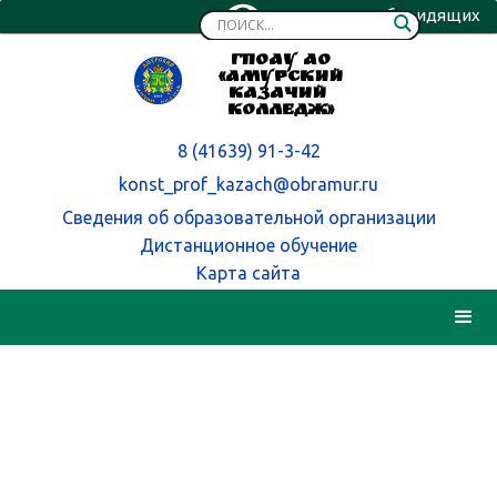
Версия для слабовидящих
ГПОАУ АО
«Амурский
казачий
колледж»
8 (41639) 91-3-42
konst_prof_kazach@obramur.ru
Сведения об образовательной организации
Дистанционное обучение
Карта сайта