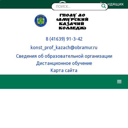
Версия для слабовидящих
ГПОАУ АО
«Амурский
казачий
колледж»
8 (41639) 91-3-42
konst_prof_kazach@obramur.ru
Сведения об образовательной организации
Дистанционное обучение
Карта сайта