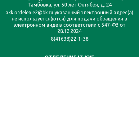
Тамбовка, ул. 50 лет Октября, д. 24
akk.otdelenie2@bk.ru указанный электронный адрес(а)
не используется(ются) для подачи обращения в
электронном виде в соответствии с 547-ФЗ от
28.12.2024
8(41638)22-1-38
ОТДЕЛЕНИЕ IT-КУБ
676950, Амурская область, Тамбовский район, с.
Тамбовка, ул. 50 лет Октября, д. 24
it_tambovka@mail.ru указанный электронный адрес(а)
не используется(ются) для подачи обращения в
электронном виде в соответствии с 547-ФЗ от
28.12.2024
8(41638)21-0-40