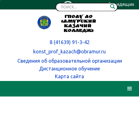
Версия для слабовидящих
ГПОАУ АО
«Амурский
казачий
колледж»
8 (41639) 91-3-42
konst_prof_kazach@obramur.ru
Сведения об образовательной организации
Дистанционное обучение
Карта сайта