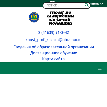
Версия для слабовидящих
ГПОАУ АО
«Амурский
казачий
колледж»
8 (41639) 91-3-42
konst_prof_kazach@obramur.ru
Сведения об образовательной организации
Дистанционное обучение
Карта сайта