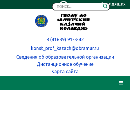
Версия для слабовидящих
ГПОАУ АО
«Амурский
казачий
колледж»
8 (41639) 91-3-42
konst_prof_kazach@obramur.ru
Сведения об образовательной организации
Дистанционное обучение
Карта сайта