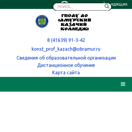
Версия для слабовидящих
ГПОАУ АО
«Амурский
казачий
колледж»
8 (41639) 91-3-42
konst_prof_kazach@obramur.ru
Сведения об образовательной организации
Дистанционное обучение
Карта сайта