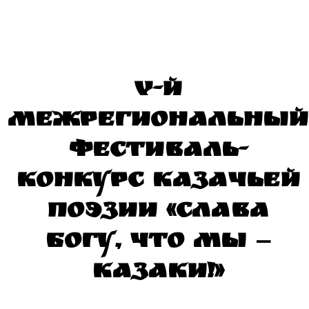
V-й
Межрегиональный
фестиваль-
конкурс казачьей
поэзии «Слава
Богу, что мы —
казаки!»