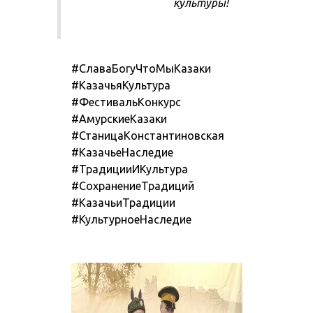
культуры!
#СлаваБогуЧтоМыКазаки
#КазачьяКультура
#ФестивальКонкурс
#АмурскиеКазаки
#СтаницаКонстантиновская
#КазачьеНаследие
#ТрадицииИКультура
#СохранениеТрадиций
#КазачьиТрадиции
#КультурноеНаследие